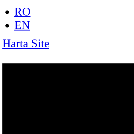
RO
EN
Harta Site